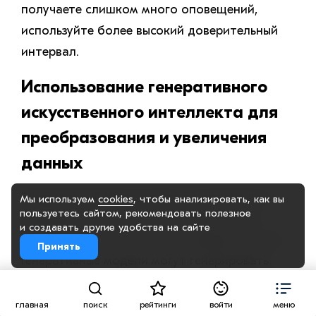
получаете слишком много оповещений,
используйте более высокий доверительный
интервал.
Использование генеративного
искусственного интеллекта для
преобразования и увеличения
данных
Генеративный ИИ помогает в дополнении и
Мы используем
cookies
, чтобы анализировать, как вы
пользуетесь сайтом, рекомендовать
полезное
преобразовании данных, которые также
и создавать другие удобства на сайте
являются частью процесса проверки данных.
Принять
Генеративные модели могут генерировать
синтетические данные, напоминающие
реальные образцы данных. Это может быть
главная
поиск
рейтинги
войти
меню