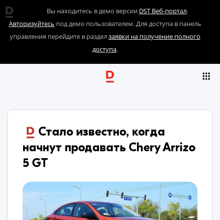
Вы находитесь в демо версии
DST Веб-портал
.
Авторизуйтесь
под демо пользователем. Для доступа в панель
управления перейдите в раздел
заявки на получение полного
доступа
.
​Стало известно, когда
начнут продавать Chery Arrizo
5 GT