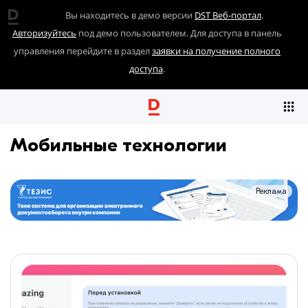
Вы находитесь в демо версии
DST Веб-портал
.
Авторизуйтесь
под демо пользователем. Для доступа в панель
управления перейдите в раздел
заявки на получение полного
доступа
.
Мобильные технологии
Реклама