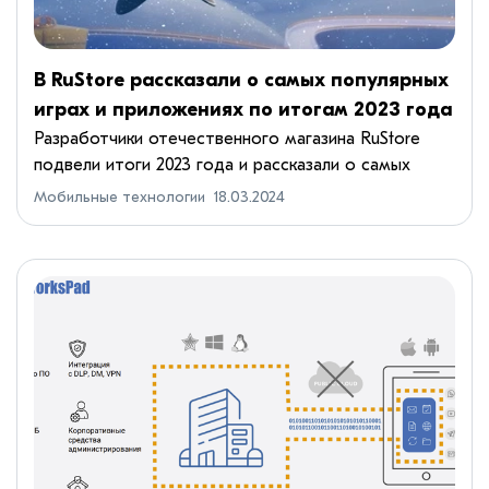
В RuStore рассказали о самых популярных
играх и приложениях по итогам 2023 года
Разработчики отечественного магазина RuStore
подвели итоги 2023 года и рассказали о самых
популярных приложениях и играх среди
Мобильные технологии
18.03.2024
пользователей.Самой скачиваемой мобильной
игрой стал танковый экшен Tanks...