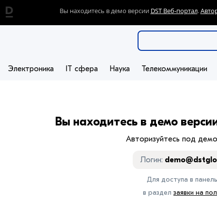
Вы находитесь в демо версии
DST Веб-портал
.
Авто
Электроника
IT сфера
Наука
Телекоммуникации
Вы находитесь в демо верси
Авторизуйтесь под демо
Логин:
demo@dstglo
Для доступа в панел
в раздел
заявки на по