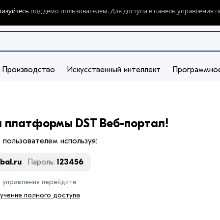
ризуйтесь
под демо пользователем. Для доступа в панель управления п
Производство
Искусственный интеллект
Программно
и платформы DST Веб-портал!
 пользователем используя:
bal.ru
Пароль:
123456
ь управления перейдите
лучение полного доступа