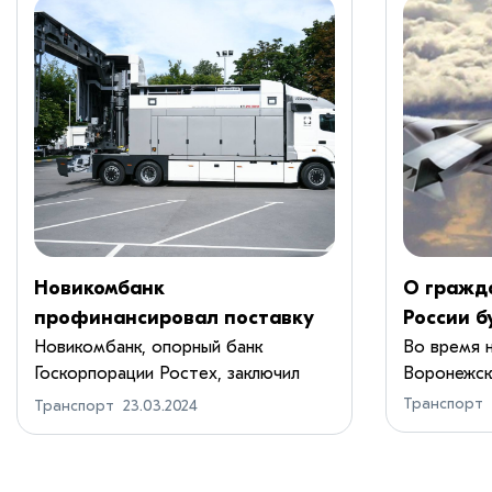
Новикомбанк
О гражд
профинансировал поставку
России 
инспекционно-досмотровых
Новикомбанк, опорный банк
Во время н
Госкорпорации Ростех, заключил
Воронежски
комплексов
кредитный договор с ком...
Транспорт
Транспорт
23.03.2024