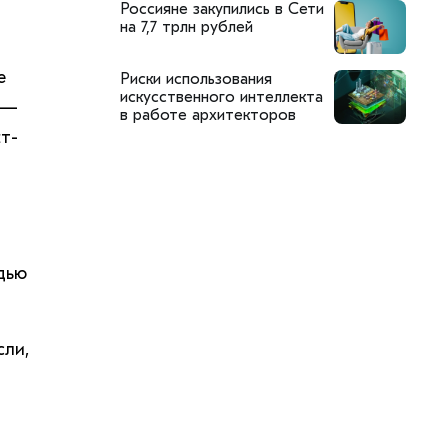
Россияне закупились в Сети
на 7,7 трлн рублей
е
Риски использования
искусственного интеллекта
 —
в работе архитекторов
т-
дью
сли,