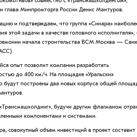
локомотивов» совместно с «Трансмашхолдингом»,
и глава Минпромторга России Денис Мантуров.
ацию и подтверждаем, что группа «Синара» наиболе
ия этой задачи в качестве головного исполнителя»,
еремонии начала строительства ВСМ Москва — Санк
АСС).
йся опыт позволит компании разработать
остью до 400 км/ч. На площадке «Уральских
го будут построены два новых корпуса общей площа
Мантуров.
 «Трансмашхолдинг», будучи другим флагманом отра
еленными компонентами и системами.
ра, совокупный объем инвестиций в проект составит