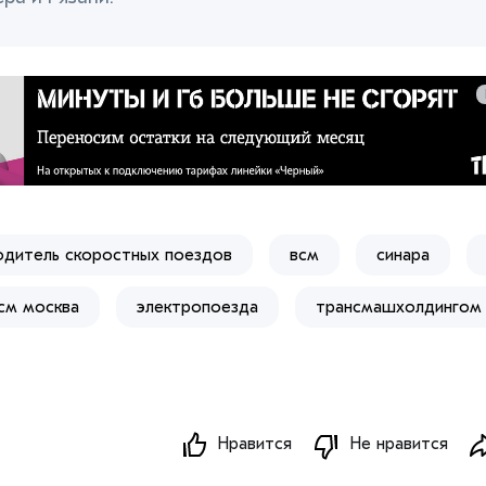
одитель скоростных поездов
всм
синара
см москва
электропоезда
трансмашхолдингом
Нравится
Не нравится