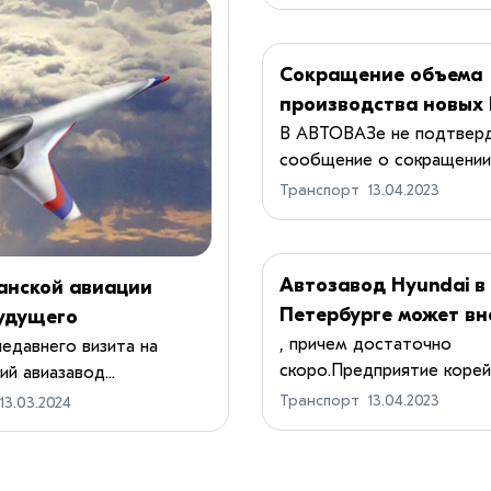
Сокращение объема
производства новых
Vesta
В АВТОВАЗе не подтвер
сообщение о сокращении о
Транспорт
13.04.2023
Автозавод Hyundai в
анской авиации
Петербурге может вн
будущего
запустить конвейеры
, причем достаточно
едавнего визита на
скоро.Предприятие корейс
й авиазавод...
Транспорт
13.04.2023
13.03.2024