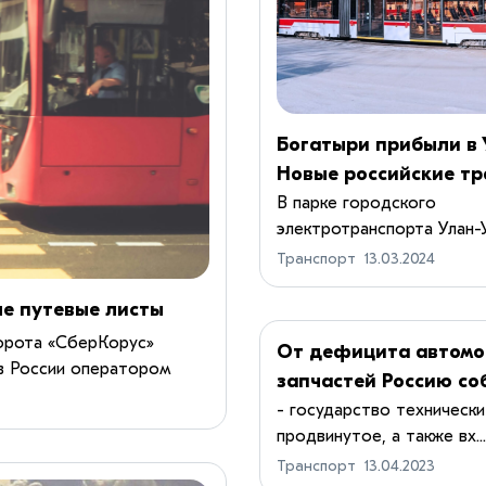
Богатыри прибыли в 
Новые российские т
вышли на маршруты
В парке городского
электротранспорта Улан-Уд
Транспорт
13.03.2024
ые путевые листы
орота «СберКорус»
От дефицита автомо
в России оператором
запчастей Россию со
иряют внедрени...
спасать Малайзия
- государство технически
продвинутое, а также вх...
Транспорт
13.04.2023