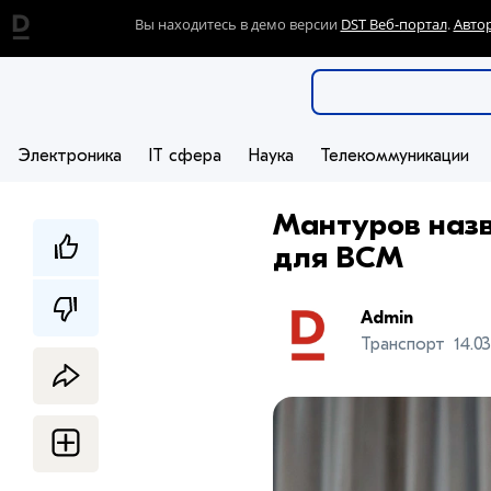
Вы находитесь в демо версии
DST Веб-портал
.
Авто
Электроника
IT сфера
Наука
Телекоммуникации
Мантуров назв
для ВСМ
Admin
Транспорт
14.0