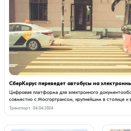
СберКорус переведет автобусы на электронн
Цифровая платформа для электронного документооб
совместно с Мосгортрансом, крупнейшим в столице и 
наземного городского пассажирского транспорта, расш
Транспорт
04.04.2024