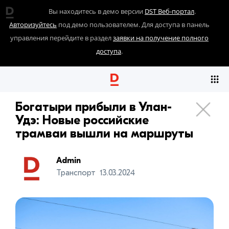
Вы находитесь в демо версии
DST Веб-портал
.
Авторизуйтесь
под демо пользователем. Для доступа в панель
управления перейдите в раздел
заявки на получение полного
доступа
.
Богатыри прибыли в Улан-
Удэ: Новые российские
трамваи вышли на маршруты
Admin
Транспорт
13.03.2024