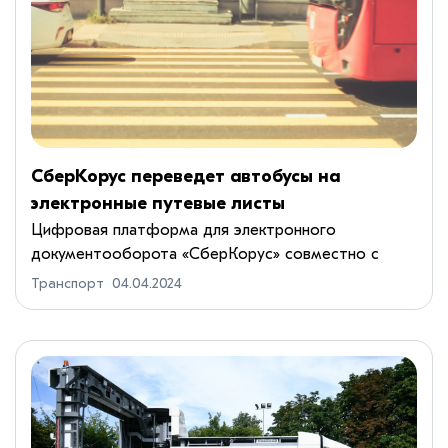
СберКорус переведет автобусы на
электронные путевые листы
Цифровая платформа для электронного
документооборота «СберКорус» совместно с
Мосгортрансом, крупнейшим в столице и в России
Транспорт
04.04.2024
оператором наземного городского пассажирского
транспорта, расширяют внедрени...