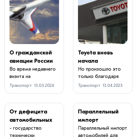
О гражданской
​Toyota вновь
авиации России
начала
будущего
поставлять в
Во время недавнего
Но произошло это
визита на
только благодаря
Россию запчасти
Воронежский
судебному решени...
Транспорт
13.03.2024
Транспорт
13.04.2023
авиазавод...
От дефицита
Параллельный
автомобильных
импорт
запчастей Россию
автомобилей и
- государство
Параллельный импорт
технически
автомобилей для
собирается
запчастей