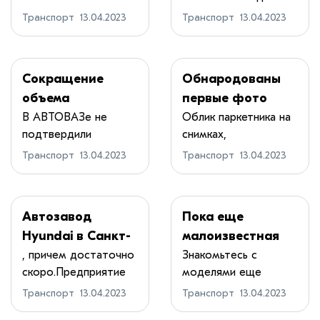
продвинутое, а
российских пок...
спасать
Транспорт
13.04.2023
Транспорт
13.04.2023
также вх...
Малайзия
Сокращение
Обнародованы
объема
первые фото
производства
кроссовера Tank
В АВТОВАЗе не
Облик паркетника на
подтвердили
снимках,
новых LADA Vesta
400
сообщение о
опубликованных
Транспорт
13.04.2023
Транспорт
13.04.2023
сокращении о...
издан...
Автозавод
Пока еще
Hyundai в Санкт-
малоизвестная
Петербурге
марка из КНР
, причем достаточно
Знакомьтесь с
скоро.Предприятие
моделями еще
может вновь
BAIC
корейского ...
одного китайского
запустить
Транспорт
13.04.2023
Транспорт
13.04.2023
бренд...
конвейеры