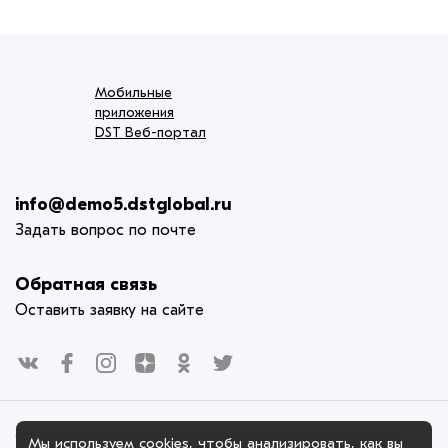
Мобильные
приложения
DST Веб-портал
info@demo5.dstglobal.ru
Задать вопрос по почте
Обратная связь
Оставить заявку на сайте
© 2005-2025. Официальный сайт DST Веб-портал использует
Мы используем
cookies
, чтобы анализировать, как вы