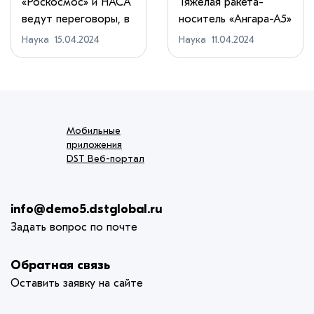
универсальные
стартовала с
«Роскосмос» и НАСА
Тяжелая ракета-
ведут переговоры, в
носитель «Ангара-А5»
модули стыковки
Восточного
которых рас...
с несущим разг...
Наука
15.04.2024
Наука
11.04.2024
Мобильные
приложения
DST Веб-портал
info@demo5.dstglobal.ru
Задать вопрос по почте
Обратная связь
Оставить заявку на сайте