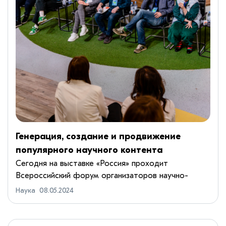
Генерация, создание и продвижение
популярного научного контента
Сегодня на выставке «Россия» проходит
Всероссийский форум организаторов научно-
популярных мероприятий. Форум проводится в
Наука
08.05.2024
рамках инициативы «Наука рядом» Десятилетия
науки и технологий.В рамках дискус...