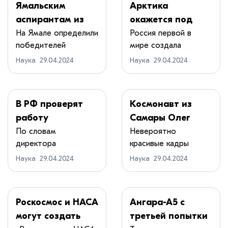
Ямальским
Арктика
аспирантам из
окажется под
числа коренных
непрерывным
На Ямале определили
Россия первой в
победителей
мире создала
северян раздали
взором из
конкурса грантов с...
космическую
гранты на науку
космоса
Наука
29.04.2024
Наука
29.04.2024
систему, ...
В РФ проверят
Космонавт из
работу
Самары Олег
"пульсарной"
Кононенко
По словам
Невероятно
директора
красивые кадры
навигации на
сделал селфи в
Института
сделал космонавт
борту Российской
открытом
Наука
29.04.2024
Наука
29.04.2024
космических
Олег Ко...
орбитальной
космосе
исследов...
станции
Роскосмос и НАСА
Ангара-А5 с
могут создать
третьей попытки