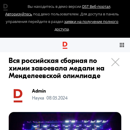
Вы находитесь в демо версии
DST Веб-портал
.
Авторизуйтесь
под демо пользователем. Для доступа в панель
управления перейдите в раздел
заявки на получение полного
доступа
.
Вся российская сборная по
химии завоевала медали на
Менделеевской олимпиаде
Admin
Наука
08.05.2024