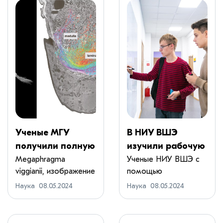
Ученые МГУ
В НИУ ВШЭ
получили полную
изучили рабочую
реконструкцию
память и узнали,
Megaphragma
Ученые НИУ ВШЭ с
viggianii, изображение
помощью
зрительной
что время дорого
получено на ска...
магнитоэнцефалогра
системы
обходится мозгу
Наука
08.05.2024
Наука
08.05.2024
фии и М...
насекомых