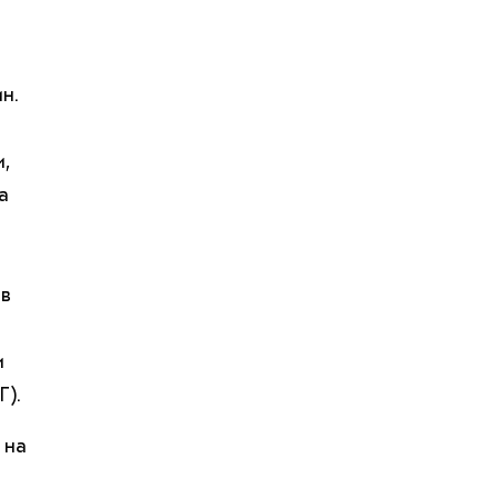
н.
,
а
ов
и
).
 на