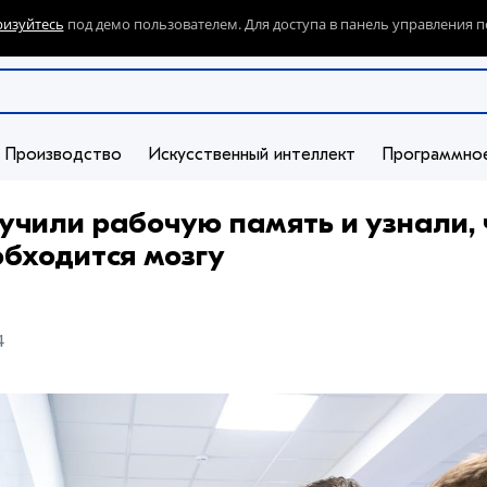
ризуйтесь
под демо пользователем. Для доступа в панель управления п
Производство
Искусственный интеллект
Программно
чили рабочую память и узнали, 
обходится мозгу
4