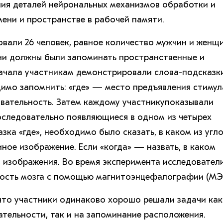
ния деталей нейрональных механизмов обработки и
мени и пространстве в рабочей памяти.
овали 26 человек, равное количество мужчин и женщи
ни должны были запоминать пространственные и
ачала участникам демонстрировали слова-подсказки
имо запомнить: «где» — место предъявления стимул
вательность. Затем каждому участникупоказывали
оследовательно появляющиеся в одном из четырех
азка «где», необходимо было сказать, в каком из угл
ное изображение. Если «когда» — назвать, в каком
 изображения. Во время эксперимента исследовател
ность мозга с помощью магнитоэнцефалографии (МЭГ
что участники одинаково хорошо решали задачи как
тельности, так и на запоминание расположения.