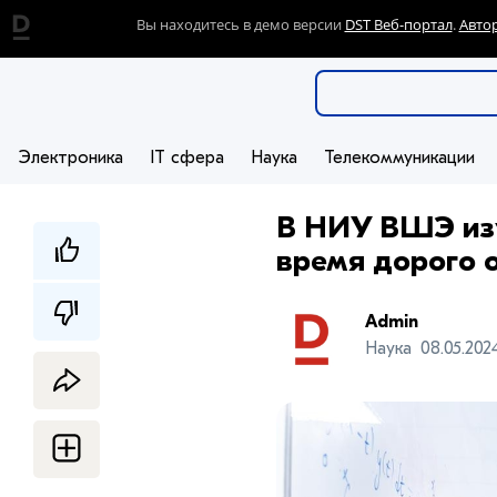
Вы находитесь в демо версии
DST Веб-портал
.
Авто
Электроника
IT сфера
Наука
Телекоммуникации
В НИУ ВШЭ изу
время дорого 
Admin
Наука
08.05.202