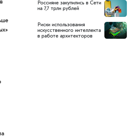
в
Россияне закупились в Сети
на 7,7 трлн рублей
ьше
Риски использования
ых»
искусственного интеллекта
в работе архитекторов
о
ла