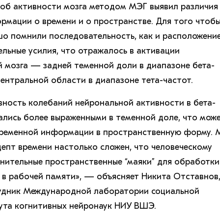
об активности мозга методом МЭГ выявил различия
рмации о времени и о пространстве. Для того чтоб
шо помнили последовательность, как и расположение
льные усилия, что отражалось в активации
 мозга — задней теменной доли в диапазоне бета-
центральной области в диапазоне тета-частот.
вность колебаний нейрональной активности в бета-
ались более выраженными в теменной доле, что мож
 временной информации в пространственную форму. 
цепт времени настолько сложен, что человеческому
нительные пространственные “маяки” для обработки
в рабочей памяти», — объясняет Никита Отставнов
удник Международной лаборатории социальной
ута когнитивных нейронаук НИУ ВШЭ.