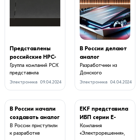
Представлены
В России делают
российские HPC-
аналог
узлы «РСК
PlayStation: уже
Группа компаний РСК
Разработчики из
представила
Донского
Экзастрим ИИ» с
готов прототип и
модульное решение
государственного
восемью
названа цена
Электроника
09.04.2024
Электроника
04.04.2024
...
техничес...
ускорителями и
PlaySpace
фирменной СЖО
В России начали
EKF представила
создавать аналог
ИБП серии E-
PlayStation
Power SW900G4-
В России приступили
Компания
к разработке
«Электрорешения»,
33 мощностью до