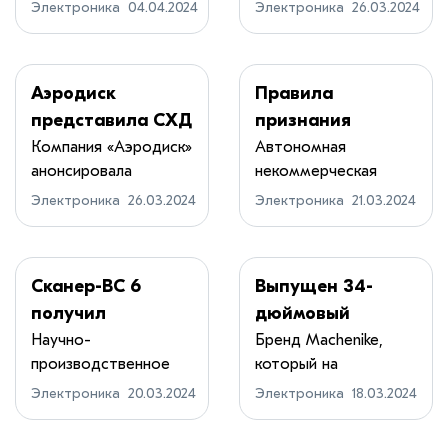
отечественных игр...
производящая
200 кВт
Электроника
04.04.2024
Электроника
26.03.2024
электротех...
Аэродиск
Правила
представила СХД
признания
Engine AQ на
серверов и СХД
Компания «Аэродиск»
Автономная
анонсировала
некоммерческая
платформе
отечественными
системы хранения ...
организация
«Аквариуса»
могут изменить
Электроника
26.03.2024
Электроника
21.03.2024
«Вычислитель...
Сканер-ВС 6
Выпущен 34-
получил
дюймовый
сертификат
монитор
Научно-
Бренд Machenike,
производственное
который на
ФСТЭК России по
Machenike
объединение
территорию России
4-му уровню
MK34QGSN2 за
Электроника
20.03.2024
Электроника
18.03.2024
«Эшелон» сообщ...
приш...
доверия
270 долларов