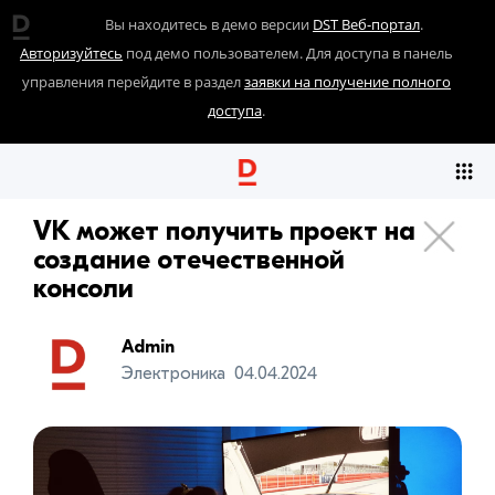
Вы находитесь в демо версии
DST Веб-портал
.
Авторизуйтесь
под демо пользователем. Для доступа в панель
управления перейдите в раздел
заявки на получение полного
доступа
.
VK может получить проект на
создание отечественной
консоли
Admin
Электроника
04.04.2024