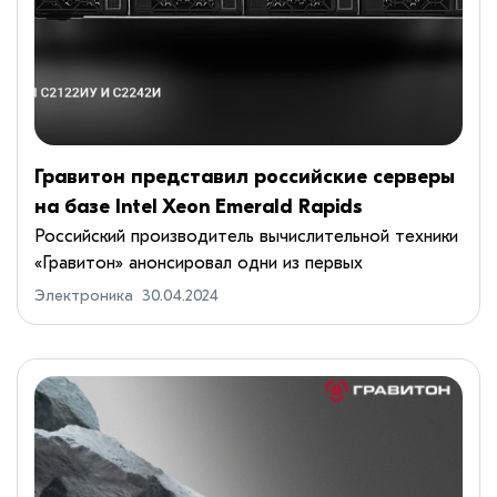
Гравитон представил российские серверы
на базе Intel Xeon Emerald Rapids
Российский производитель вычислительной техники
«Гравитон» анонсировал одни из первых
отечественных серверов на аппаратной
Электроника
30.04.2024
платформе Intel Xeon Emerald Rapids.
Дебютировали модели общего назначения С2...