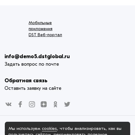
Мобильные
приложения
DST Веб-портал
info@demo5.dstglobal.ru
Задать вопрос по почте
Обратная связь
Оставить заявку на сайте
© 2005-2025. Официальный сайт DST Веб-портал использует
Мы используем
cookies
, чтобы анализировать, как вы
куки-файлы и другие технологии, чтобы помочь вам в
пользуетесь сайтом, рекомендовать
полезное