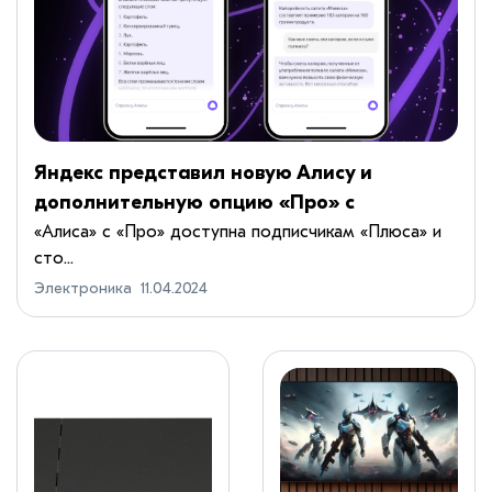
Яндекс представил новую Алису и
дополнительную опцию «Про» с
YandexGPT 3 Pro
«Алиса» с «Про» доступна подписчикам «Плюса» и
сто...
Электроника
11.04.2024