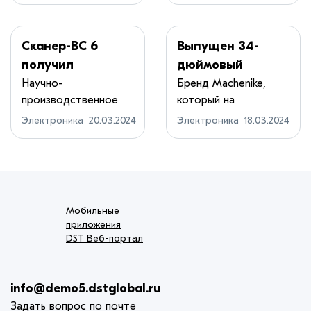
Сканер-ВС 6
Выпущен 34-
получил
дюймовый
сертификат
монитор
Научно-
Бренд Machenike,
производственное
который на
ФСТЭК России по
Machenike
объединение
территорию России
4-му уровню
MK34QGSN2 за
Электроника
20.03.2024
Электроника
18.03.2024
«Эшелон» сообщ...
приш...
доверия
270 долларов
Мобильные
приложения
DST Веб-портал
info@demo5.dstglobal.ru
Задать вопрос по почте