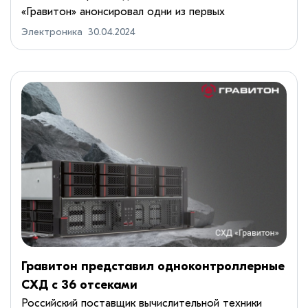
«Гравитон» анонсировал одни из первых
отечественных серверов на аппаратной
Электроника
30.04.2024
платформе Intel Xeon Emerald Rapids.
Дебютировали модели общего назначения С2...
Гравитон представил одноконтроллерные
СХД с 36 отсеками
Российский поставщик вычислительной техники