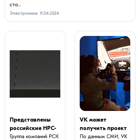
сто...
Электроника
11.04.2024
Представлены
VK может
российские HPC-
получить проект
узлы «РСК
на создание
Группа компаний РСК
По данным СМИ, VK