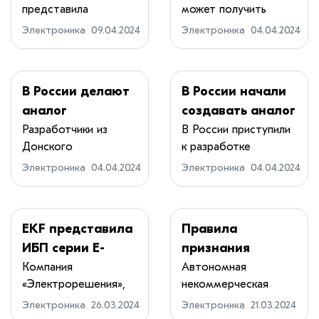
представила
может получить
Экзастрим ИИ» с
отечественной
модульное решение
проект на создани...
восемью
консоли
Электроника
09.04.2024
Электроника
04.04.2024
...
ускорителями и
фирменной СЖО
В России делают
В России начали
аналог
создавать аналог
PlayStation: уже
PlayStation
Разработчики из
В России приступили
Донского
к разработке
готов прототип и
государственного
отечественных игр...
названа цена
Электроника
04.04.2024
Электроника
04.04.2024
техничес...
PlaySpace
EKF представила
Правила
ИБП серии E-
признания
Power SW900G4-
серверов и СХД
Компания
Автономная
«Электрорешения»,
некоммерческая
33 мощностью до
отечественными
производящая
организация
200 кВт
могут изменить
Электроника
26.03.2024
Электроника
21.03.2024
электротех...
«Вычислитель...