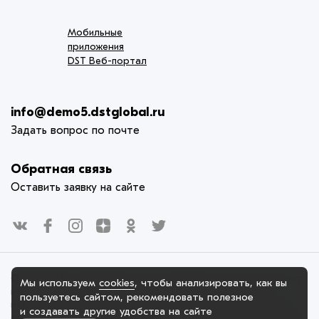
Мобильные
приложения
DST Веб-портал
info@demo5.dstglobal.ru
Задать вопрос по почте
Обратная связь
Оставить заявку на сайте
© 2005-2025. Официальный сайт DST Веб-портал использует
Мы используем
cookies
, чтобы анализировать, как вы
куки-файлы и другие технологии, чтобы помочь вам в
пользуетесь сайтом, рекомендовать
полезное
навигации, а также предоставить лучший пользовательский
и создавать другие удобства на сайте
опыт, анализировать использование наших продуктов и услуг,