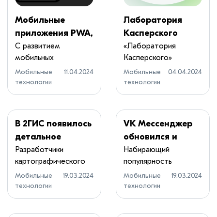
Мобильные
Лаборатория
приложения PWA,
Касперского
TWA и IWA
обновила
С развитием
«Лаборатория
мобильных
Касперского»
решение для
технологий и
выпустила новую
управления
Мобильные
11.04.2024
Мобильные
04.04.2024
увеличением чис...
версию п...
технологии
технологии
корпоративными
мобильными
устройствами
В 2ГИС появилось
VK Мессенджер
детальное
обновился и
отображение
теперь позволяет
Разработчики
Набирающий
картографического
популярность
дорожного
писать
сервиса 2ГИС
мессенджер от
полотна — пока
незнакомым
Мобильные
19.03.2024
Мобильные
19.03.2024
сообщи...
команды VK с...
технологии
технологии
только в Android
людям по номеру
телефона