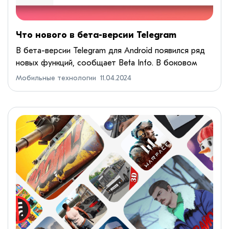
Что нового в бета-версии Telegram
В бета-версии Telegram для Android появился ряд
новых функций, сообщает Beta Info. В боковом
меню вкладка «Мои истории» переименована в
Мобильные технологии
11.04.2024
«Мой профиль». Теперь там можно посмотреть
информацию о себе та...