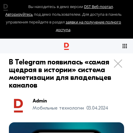
Вы находитесь в демо версии
DST Веб-портал
.
Авторизуйтесь
под демо пользователем. Для доступа в панель
управления перейдите в раздел
заявки на получение полного
доступа
.
В Telegram появилась «самая
щедрая в истории» система
монетизации для владельцев
каналов
Admin
Мобильные технологии
03.04.2024