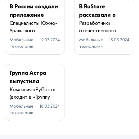
В России создали
В RuStore
приложение
рассказали о
«Цифровая
самых
Специалисты Южно-
Разработчики
Уральского
отечественного
аскетика» для
популярных
госуниверситета
магазина RuStore
снижения
играх и
Мобильные
19.03.2024
Мобильные
18.03.2024
(ЮУрГУ...
подве...
технологии
технологии
зависимости от
приложениях по
гаджетов
итогам 2023 года
Группа Астра
выпустила
решение для
Компания «РуПост»
(входит в «Группу
управления
Астра») объяви...
мобильными
Мобильные
16.03.2024
технологии
устройствами в
корпоративной
среде