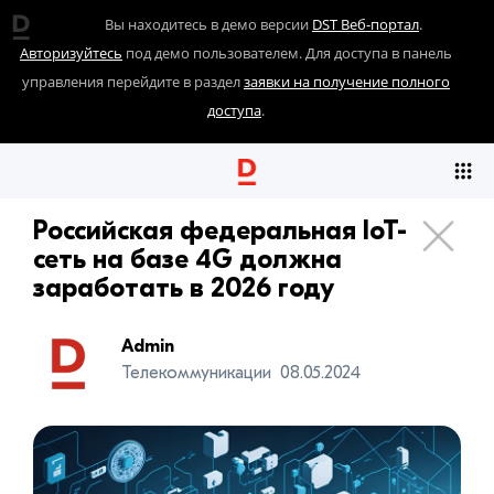
Вы находитесь в демо версии
DST Веб-портал
.
Авторизуйтесь
под демо пользователем. Для доступа в панель
управления перейдите в раздел
заявки на получение полного
доступа
.
Российская федеральная IoT-
сеть на базе 4G должна
заработать в 2026 году
Admin
Телекоммуникации
08.05.2024