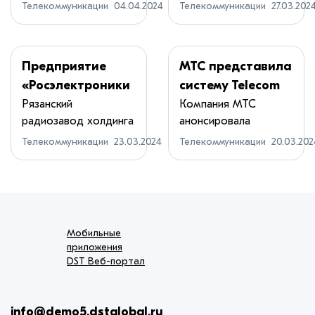
предложили на
демонстрационный
секунду
Телекоммуникации
04.04.2024
Телекоммуникации
27.03.202
законодатель...
район с ...
Предприятие
МТС представила
«Росэлектроники
систему Telecom
» поставит МЧС
Platform для
Рязанский
Компания МТС
радиозавод холдинга
анонсировала
России
управления
«Росэлектроника»
систему Telecom
мобильные узлы
телеком-
Телекоммуникации
23.03.2024
Телекоммуникации
20.03.202
опр...
Platform...
связи и
ресурсами
комплексы
информирования
Мобильные
приложения
DST Веб-портал
info@demo5.dstglobal.ru