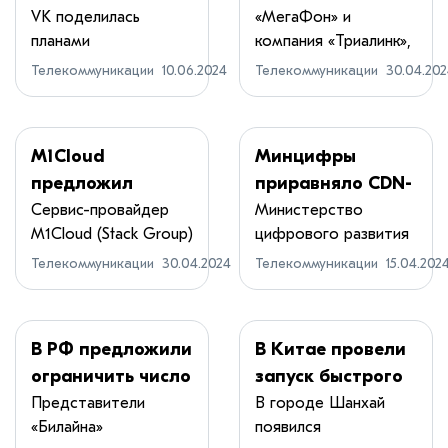
в Санкт-
транкинговую
VK поделилась
«МегаФон» и
планами
компания «Триалинк»,
Петербурге
связь на базе LTE
строительства
предлагающая услу...
Телекоммуникации
10.06.2024
Телекоммуникации
30.04.20
нового центра ...
M1Cloud
Минцифры
предложил
приравняло CDN-
частные облака
провайдеров к
Сервис-провайдер
Министерство
M1Cloud (Stack Group)
цифрового развития
для среднего и
веб-хостингам
анонсировал...
(Минцифры)
крупного бизнеса
Телекоммуникации
30.04.2024
Телекоммуникации
15.04.202
приравн...
В РФ предложили
В Китае провели
ограничить число
запуск быстрого
сим-карт на один
интернета со
Представители
В городе Шанхай
«Билайна»
появился
паспорт
скоростью 10G в