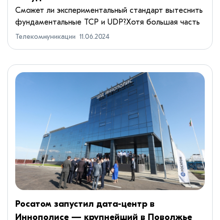
Сможет ли экспериментальный стандарт вытеснить
фундаментальные TCP и UDP?Хотя большая часть
нашей жизни сейчас находится в Интернете, мы
Телекоммуникации
11.06.2024
редко задумываемся о том, как всё устроено на
самом деле. В фон...
Росатом запустил дата-центр в
Иннополисе — крупнейший в Поволжье